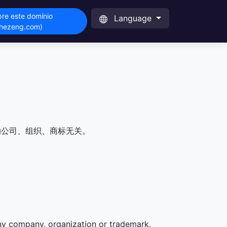
re este domínio
Language
chezeng.com)
的公司、组织、商标无关。
any company, organization or trademark.