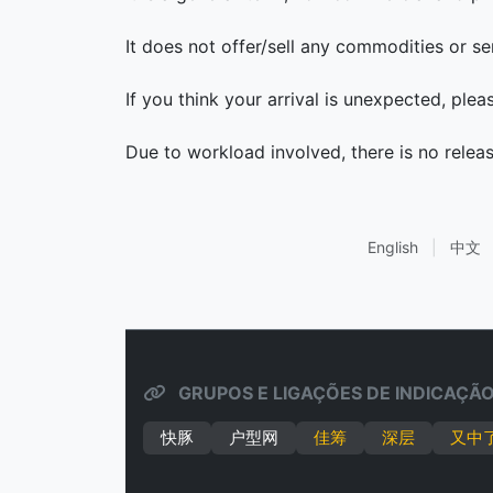
It does not offer/sell any commodities or se
If you think your arrival is unexpected, ple
Due to workload involved, there is no relea
English
|
中文
GRUPOS E LIGAÇÕES DE INDICAÇÃO
快豚
户型网
佳筹
深层
又中