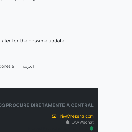
later for the possible update.
donesia
|
العربية
S PROCURE DIRETAMENTE A CENTRAL
hi@Chezeng.com
QQ/Wechat
Hosted Protected Environment