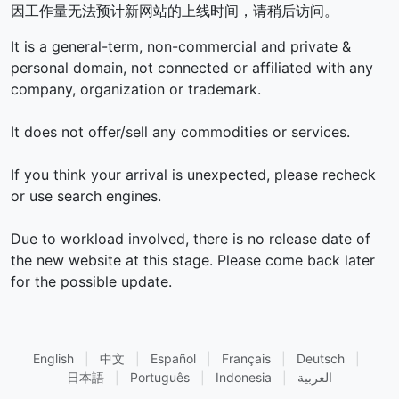
因工作量无法预计新网站的上线时间，请稍后访问。
It is a general-term, non-commercial and private &
personal domain, not connected or affiliated with any
company, organization or trademark.
It does not offer/sell any commodities or services.
If you think your arrival is unexpected, please recheck
or use search engines.
Due to workload involved, there is no release date of
the new website at this stage. Please come back later
for the possible update.
English
|
中文
|
Español
|
Français
|
Deutsch
|
العربية
|
Indonesia
|
Português
|
日本語