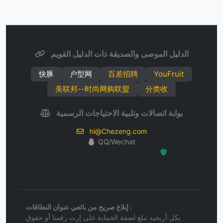
الدليل الموصى والصديقة ذات الدليل القويم
快豚
户型网
百差招聘
YouFruit
美联邦--时尚网购联盟
分类收
بوابة اتصالات وتلبية الاحتياجات الرسمية
hi@Chezeng.com
QQ/Wechat
Hosted Protected Environment
إبلاغ صريح من بائعي عنوان النطاقات :
بكل أريحيه نبلغ لصفة الحماية على إرث رقمنا أو حقوق