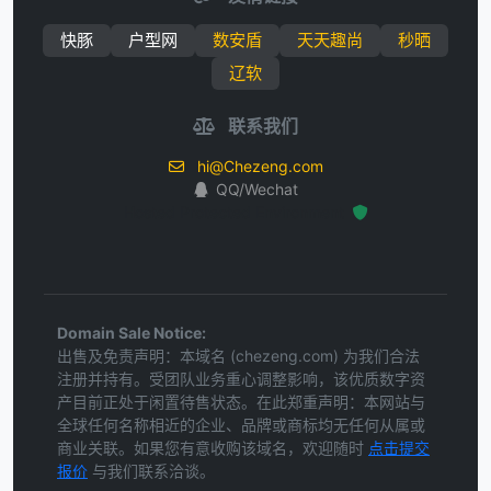
快豚
户型网
数安盾
天天趣尚
秒晒
辽软
联系我们
hi@Chezeng.com
QQ/Wechat
Hosted Protected Environment
Domain Sale Notice:
出售及免责声明：本域名 (chezeng.com) 为我们合法
注册并持有。受团队业务重心调整影响，该优质数字资
产目前正处于闲置待售状态。在此郑重声明：本网站与
全球任何名称相近的企业、品牌或商标均无任何从属或
商业关联。如果您有意收购该域名，欢迎随时
点击提交
报价
与我们联系洽谈。