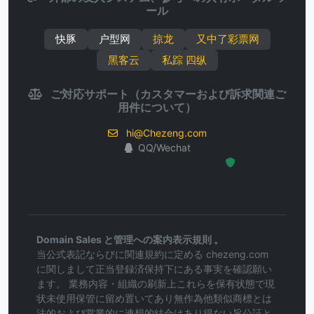
ール
快豚
户型网
掠龙
又中了彩票网
黑客云
私踪 四纵
ご対応サポート（カスタマーおよび訴求関連ご
用件について）
hi@Chezeng.com
QQ/Wechat
Hosted Protected Environment
Domain Sales と管理への案内表示規則 。
当公式表記ならびに関連規約に定める chezeng.com
に関しまして正当登録済保持下にある事実を確認願い
ます。 業務内容・組織の刷新上これらを保有状態で現
状未使用保管に留め置いてあり無作為他類似商標とは
法的および営業的に連想的結合はあり得ない旨公証と